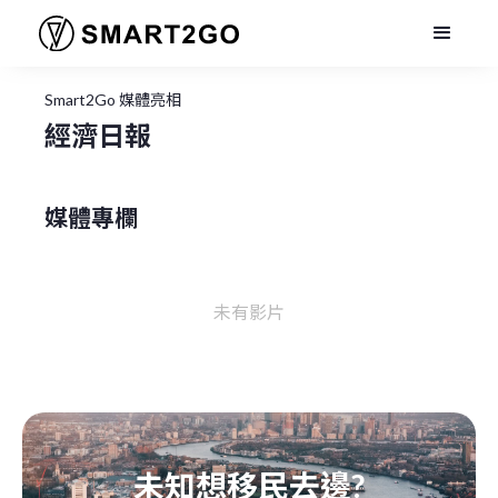
Smart2Go 媒體亮相
經濟日報
媒體專欄
未有影片
未知想移民去邊?