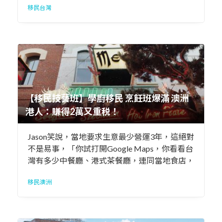
移民台灣
【移民技藝班】學廚移民 烹飪班爆滿 澳洲
港人：賺得2萬又重税！
Jason笑說，當地要求生意最少營運3年，這絕對
不是易事，「你試打開Google Maps，你看看台
灣有多少中餐廳、港式茶餐廳，連同當地食店，
你就知道競爭有多激烈了。」
移民澳洲