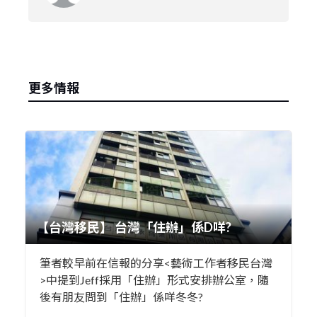
更多情報
【台灣移民】 台灣「住辦」係D咩?
筆者較早前在信報的分享<藝術工作者移民台灣
>中提到Jeff採用「住辦」形式安排辦公室，隨
後有朋友問到「住辦」係咩冬冬?