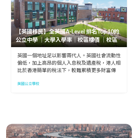
【英國移民】全英國A-Level 排名Top 10的
公立中學 ｜大學入學率｜校區樓價 ｜校區
樓盤盤源
英國一個地址足以影響兩代人。英國社會流動性
偏低，加上高昂的個人入息稅及遺產稅，港人相
比於香港簡單的稅法下，較難累積更多財富傳
承。如需努力向上游，進入優質的公眾中小學更
英國公立學校
顯重要，如能考進Grammar School則更佳。