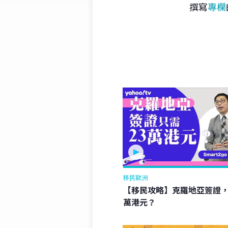
撰寫
專欄
移民歐洲
【移民攻略】克羅地亞簽證，
萬港元？