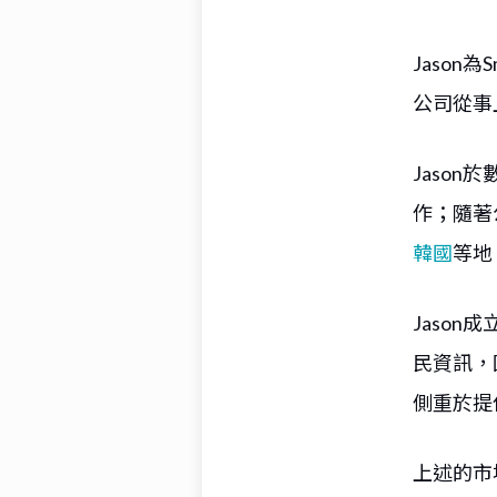
Jason
公司從事
Jaso
作；隨著
韓國
等地
Jason
民資訊，
側重於提
上述的市