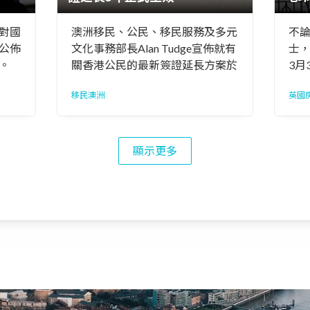
對國
澳洲移民、公民、移民服務及多元
不
公佈
文化事務部長Alan Tudge宣佈就有
士，
。
關香港公民的最新簽證延長方案於
3月
8月21日正式生效。
50
移民澳洲
英國
宅
惠
顯示更多