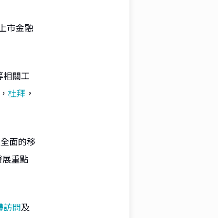
港上市金融
等相關工
，
杜拜
，
，更全面的移
發展重點
體訪問
及