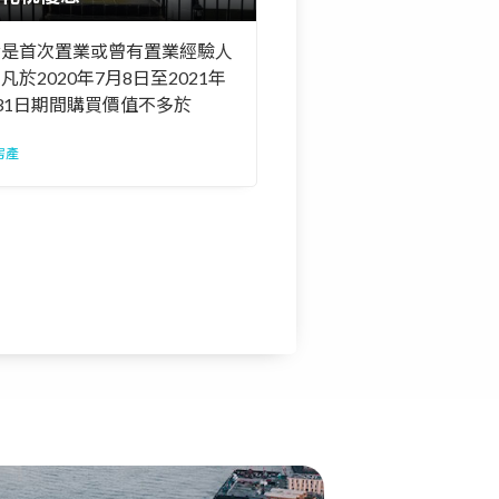
論是首次置業或曾有置業經驗人
凡於2020年7月8日至2021年
31日期間購買價值不多於
0,000英鎊的英國或北愛爾蘭住
房產
式物業，一律可享印花稅免稅優
。