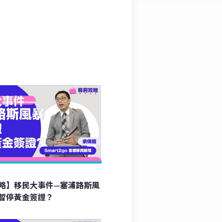
略】移民大事件—塞浦路斯風
暫停黃金簽證？