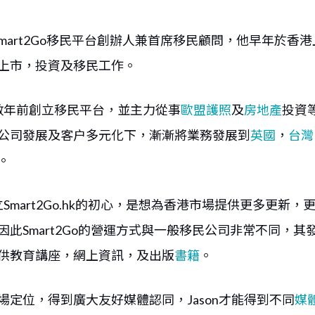
為Smart2Go移民平台創辦人兼首席移民顧問，他早年於香
上市，投資及移民工作。
n於數年前創立移民平台，並主力從事
歐盟護照
及
房地產
投資
公司發展及客户多元化下，漸漸將業務發展到
英國
，
台灣
。
成立Smart2Go.hk的初心，是想為香港市場提供更多更新
因此Smart2Go的營運方式與一般移民公司非常不同，其
供教育講座，網上資訊，及出版
書籍
。
場定位，得到廣大友好媒體認同，Jason才能得到不同
媒