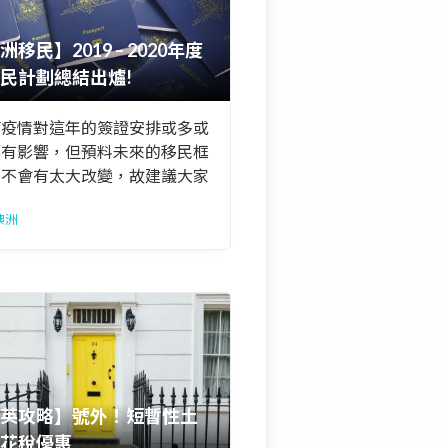
洲移民】2019 – 2020年度
民計劃總結出爐!
管疫情對這年的簽證安排或多或
都有影響，但預料未來的移民框
將不會有太大改變，故建議大家
妨參考以往年度的資料，有助推
澳洲
來年實況。
英攻略】號外！短暫性土
花稅優惠