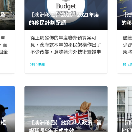
程及
【澳洲移民】2020 – 2021年度
【澳
的移民計劃配額
的移
房單
從上周發佈的年度聯邦預算案可
儘
，而
見，澳府就本年的移民架構作出了
少
租金
不少改變，意味著海外技術簽證申
架
及雜
請者或面臨一場更激烈的競爭。
不
移民澳洲
移民
租金
算
數年
的短
【澳洲移民】放寬港人政策 - 簽
【移
證延長5年正式生效
地印