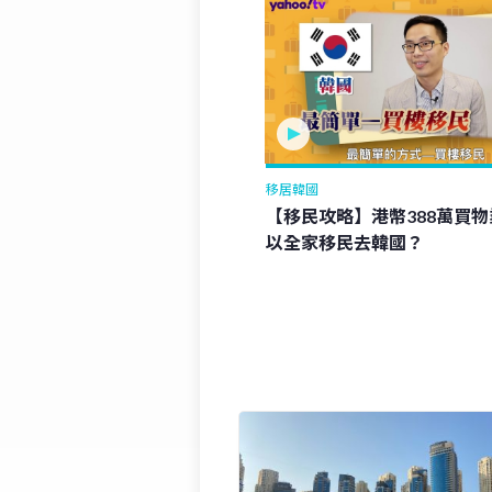
移居韓國
【移民攻略】港幣388萬買
以全家移民去韓國？