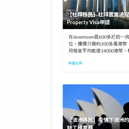
【杜拜移民】杜拜置業流
Property Visa申請
在downtown買600多尺的一
位，樓價只需約200多萬港幣
月租金平均能達14000港幣，
回報有6%，就算扣除管理費
移居杜拜
費，亦有4-5%回報，即只靠
收入，不靠樓價升值，只需十
便能回本。
【澳洲移民】疫情下澳洲
缺工種業務