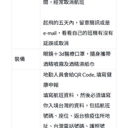
間，經常取消航班
起飛的五天內，留意簡訊或是
e-mail，看看自己的班機有沒有
延誤或取消
眼鏡＋3d醫療口罩，隨身攜帶
裝備
酒精噴霧及酒精濕紙巾
地勤人員會給QR Code, 填寫健
康申報
填寫航班資料 ，然後必須填寫
你入境台灣的資料，包括航班
號碼、座位、返台檢疫住所地
址、台灣電話號碼、護照號