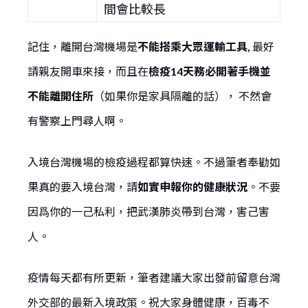
間會比較長
記住，離開台灣機場是
不能搭乘大眾運輸工具,
最好
請親友開車來接，而且在
檢疫14天務必開著手機並
不能離開住所
（如果你是家具隔離的話）， 不然會
有警察上門尋人啊。
入境台灣機場的檢疫過程都算快速。不過筆者奉勸如
果真的要入境台灣，請
如實申報你的健康狀況
。不要
因爲你的一己私利，把武漢肺炎帶到台灣，害己害
人。
疫情每天都有所更新，筆者建議大家出發前留意台灣
外交部的最新入境政策。祝大家身體健康，百毒不