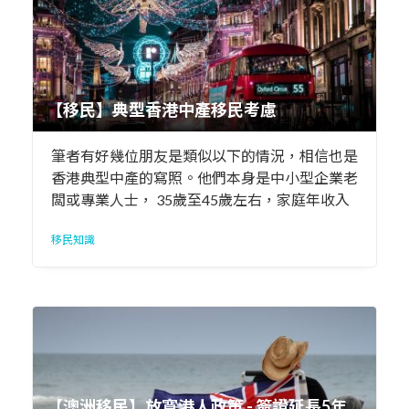
【移民】典型香港中產移民考慮
筆者有好幾位朋友是類似以下的情況，相信也是
香港典型中產的寫照。他們本身是中小型企業老
闆或專業人士， 35歲至45歲左右，家庭年收入
過百萬港元，想到移民的其中一個原因，多數是
移民知識
為了子女的未來發展或教育之類。
【澳洲移民】放寬港人政策 - 簽證延長5年