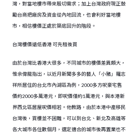
灣，對當地樓市帶來殷切需求；加上台灣政府現正鼓
勵台商把廠房及資金從內地回流，也會利好當地樓
市，相信樓價正處於築底回升的階段。
台灣樓價遠低香港 可先租後買
由於台灣比香港大很多，不同城市的樓價差異頗大，
惟余偉龍指出，以近月新聞多多的藝人「小豬」羅志
祥所居住的台北市內湖區為例，2000多方呎豪宅售
價約2000多萬港元，即呎價僅約1萬港元，與本港新
界西北區居屋呎價相若。他教路，由於本港中產移民
台灣後，買樓並不困難，可以到台北、新北及高雄等
各大城市各住數個月，選定適合的城市後再置業也不