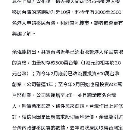
息在上周五公布後，過去幾天Smart2Go接到港人擬
移居台灣的諮詢勁升近10倍，料今年有2000至2500
名港人申請移民台灣，利好當地樓市，讀者或會更有
興趣了解。
余偉龍指出，其實台灣近年已逐漸收緊港人移民當地
的資格，由最初存款500萬台幣（1港元約相等於3.8
元台幣）；到今年2月底前已改為要投資600萬台幣
創業，公司營運1年；至今年3月開始也是投資600萬
台幣創業，公司營運增至3年，並且聘請兩名台灣
人，叫價愈來愈高、條件愈來愈辣。台灣作出上述修
訂，相信原因是因應需求殷切坐地起價，余偉龍引述
台灣內政部移民署的數據，去年港澳居民取得台灣定