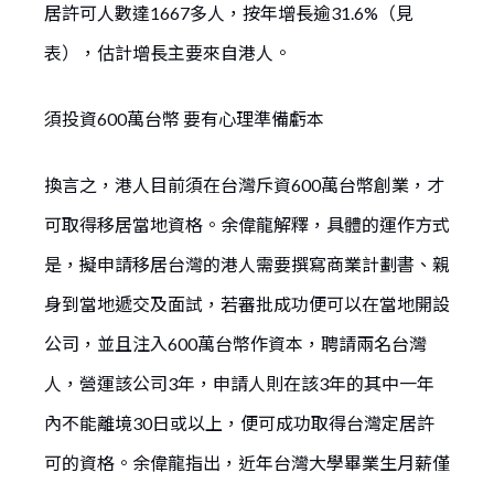
居許可人數達1667多人，按年增長逾31.6%（見
表），估計增長主要來自港人。
須投資600萬台幣 要有心理準備虧本
換言之，港人目前須在台灣斥資600萬台幣創業，才
可取得移居當地資格。余偉龍解釋，具體的運作方式
是，擬申請移居台灣的港人需要撰寫商業計劃書、親
身到當地遞交及面試，若審批成功便可以在當地開設
公司，並且注入600萬台幣作資本，聘請兩名台灣
人，營運該公司3年，申請人則在該3年的其中一年
內不能離境30日或以上，便可成功取得台灣定居許
可的資格。余偉龍指出，近年台灣大學畢業生月薪僅