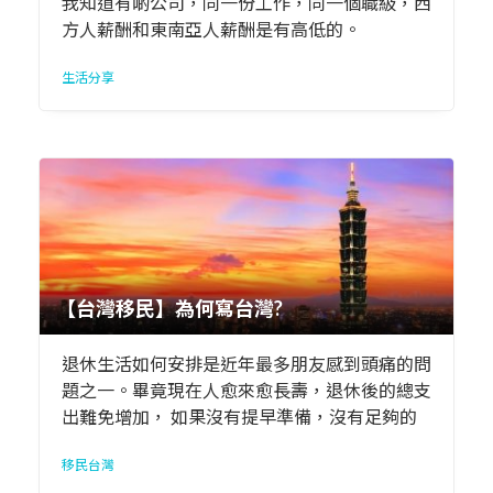
我知道有啲公司，同一份工作，同一個職級，西
方人薪酬和東南亞人薪酬是有高低的。
生活分享
【台灣移民】為何寫台灣?
退休生活如何安排是近年最多朋友感到頭痛的問
題之一。畢竟現在人愈來愈長壽，退休後的總支
出難免增加， 如果沒有提早準備，沒有足夠的
退休儲備，退休隨時變成「退憂」，憂慮的
移民台灣
「憂」。