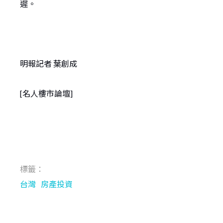
遲。
明報記者 葉創成
[名人樓市論壇]
標籤：
台灣
房產投資