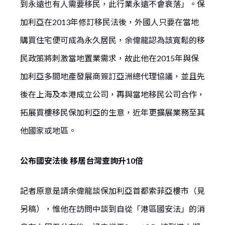
到永遠也有人需要移民，此行業永遠不會衰落」。保
加利亞在2013年修訂移民法後，外國人只要在當地
購買住宅便可成為永久居民，余偉龍認為該寬鬆的移
民政策將刺激當地置業需求，故此他在2015年與保
加利亞多間地產發展商簽訂亞洲總代理協議，並且先
後在上海及本港成立公司，再與當地移民公司合作，
拓展買樓移民保加利亞的生意，近年更擴展業務至其
他國家或地區。
公布國安法後 移居台灣查詢升10倍
記者原意是請余偉龍談保加利亞首都索菲亞樓市（見
另稿），惟他在訪問中談到自從「港區國安法」的消