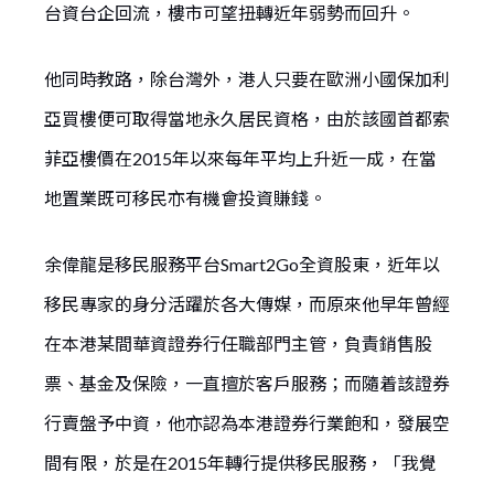
台資台企回流，樓市可望扭轉近年弱勢而回升。
他同時教路，除台灣外，港人只要在歐洲小國保加利
亞買樓便可取得當地永久居民資格，由於該國首都索
菲亞樓價在2015年以來每年平均上升近一成，在當
地置業既可移民亦有機會投資賺錢。
余偉龍是移民服務平台Smart2Go全資股東，近年以
移民專家的身分活躍於各大傳媒，而原來他早年曾經
在本港某間華資證券行任職部門主管，負責銷售股
票、基金及保險，一直擅於客戶服務；而隨着該證券
行賣盤予中資，他亦認為本港證券行業飽和，發展空
間有限，於是在2015年轉行提供移民服務，「我覺