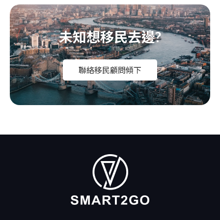
未知想移民去邊?
聯絡移民顧問傾下