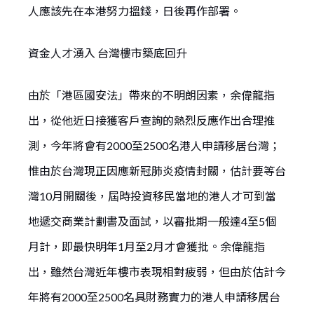
人應該先在本港努力搵錢，日後再作部署。
資金人才湧入 台灣樓市築底回升
由於「港區國安法」帶來的不明朗因素，余偉龍指
出，從他近日接獲客戶查詢的熱烈反應作出合理推
測，今年將會有2000至2500名港人申請移居台灣；
惟由於台灣現正因應新冠肺炎疫情封關，估計要等台
灣10月開關後，屆時投資移民當地的港人才可到當
地遞交商業計劃書及面試，以審批期一般達4至5個
月計，即最快明年1月至2月才會獲批。余偉龍指
出，雖然台灣近年樓市表現相對疲弱，但由於估計今
年將有2000至2500名具財務實力的港人申請移居台