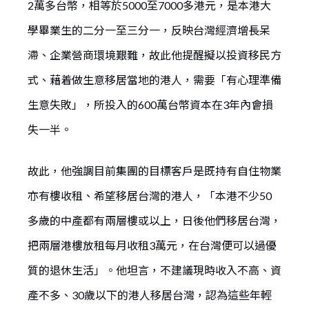
2萬多台幣，相等於5000至7000多港元，是本港大
學畢業生的二分一至三分一，反映台灣經濟增長呆
滯、企業營商環境艱難，故此他提醒擬以投資移民方
式、藉着做生意移居當地的港人，需要「有心理準備
生意失敗」，所投入的600萬台幣資本在3年內會損
失一半。
故此，他強調目前集團的目標客戶是既持有自住物業
亦有樓收租、希望移居台灣的港人，「本港不少50
多歲的中產都有兩層樓或以上，日後他們移居台灣，
把兩層港樓放租每月收租3萬元，在台灣便可以過優
質的退休生活」。他坦言，不建議現時收入不高、資
產不多、30歲以下的港人移居台灣，認為這些年輕