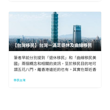
【台灣移民】台灣－滿足退休及曲線移民
筆者早前分別提到「退休移民」和「曲線移民美
國」兩個概念和相關的資訊，至於移民目的地可
謂五花八門，離香港遠近的也有。其實在鄰近香
港的一個地方，或許足夠符合到「退休移民」和
移民台灣
「曲線移民」的需求，這就是台灣。