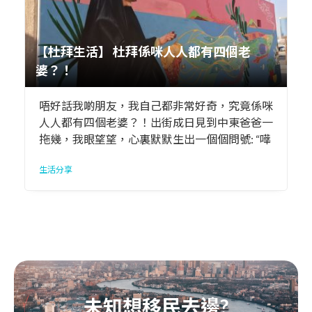
【杜拜生活】 杜拜係咪人人都有四個老
婆？！
唔好話我啲朋友，我自己都非常好奇，究竟係咪
人人都有四個老婆？！出街成日見到中東爸爸一
拖幾，我眼望望，心裏默默生出一個個問號: “嘩
～究竟係咪個個都係佢老婆？”
生活分享
未知想移民去邊?