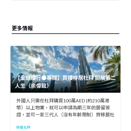
更多情報
【全球樓行●專欄】買樓移居杜拜 開展第二
人生（余偉龍）
外國人只需在杜拜購買100萬AED (約210萬港
幣）以上物業，就可以申請為期三年的居留簽
證，並可一家三代人（沒有年齡限制）齊移居杜
拜；如夫婦聯名買樓，只要買200萬AED以上
移居杜拜
（即每人100萬AED），就雙方父母及兒女皆可