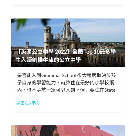
移居，只要申請人繼續持有100萬AED物業，簽
證是可以永續的。
【英國公立中學 2022】全國Top 10最多學
生入讀劍橋牛津的公立中學
是否能入到Grammar School 很大程度取決於孩
子自身的學習能力，就算住在最好的小學校網
內，也不等於一定可以入到。‍但只要住在State
Secondary School 公立中學的校網範圍內（尤其
英國公立學校
是往年首七成收生居住範圍），可說是百分之百
可以入到優質的公立中學。