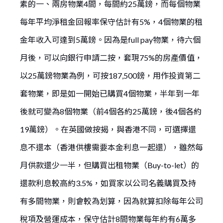
素的一、兩房物業4間，每間約25萬鎊，而每個物業
每年平均淨租金回報率保守估計有5%，4個物業的租
金年收入可達到5萬鎊。因為是full pay物業，待六個
月後，可以向銀行申請二按，套現75%的房產價值，
以25萬鎊物業為例，可按187,500鎊，用作投資第二
套物業，即是如一開始已購買4個物業，半年到一年
後就可變為8個物業（前4個各約25萬鎊，後4個各約
19萬鎊）。在英國做按揭，與香港不同，可選擇還
息不還本（香港供樓需要本金利息一起還），雖然每
月供款還少一半，但購買出租物業（Buy-to-let）的
還款利息較高約3.5%，如買家以公司名義購買及持
有多間物業，則會較為划算，因為就算扣除每年公司
稅項及營運成本，保守估計8間物業每年約有6萬多