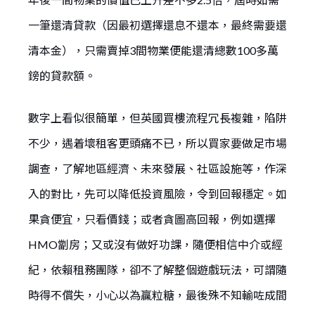
一筆還清貸款（因最初選擇還息不還本，最終需要還
清本金），只需賣掉3間物業便能還清總數100多萬
鎊的貸款額。
數字上看似很簡單，但英國買樓流程冗長複雜，陷阱
不少，遇着壞租客更頭痛不已，所以買家要做足市場
調查，了解地區經濟、未來發展、社區設施等，作深
入的對比，先可以降低投資風險，令到回報穩定。如
果貪便宜，只看價錢；或者貪圖高回報，例如選擇
HMO劏房；又或沒有做好功課，隨便相信中介或經
紀，依賴租務團隊，卻不了解整個遊戲玩法，可謂隨
時得不償失，小心以為贏粒糖，最後殊不知輸咗成間