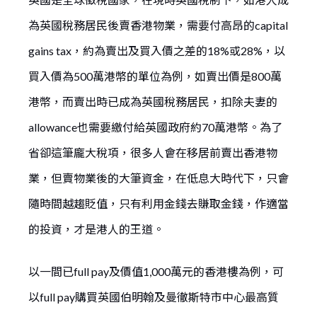
為英國稅務居民後賣香港物業，需要付高昂的capital
gains tax，約為賣出及買入價之差的18%或28%，以
買入價為500萬港幣的單位為例，如賣出價是800萬
港幣，而賣出時已成為英國稅務居民，扣除夫妻的
allowance也需要繳付給英國政府約70萬港幣。為了
省卻這筆龐大稅項，很多人會在移居前賣出香港物
業，但賣物業後的大筆資金，在低息大時代下，只會
隨時間越趨貶值，只有利用金錢去賺取金錢，作適當
的投資，才是港人的王道。
以一間已full pay及價值1,000萬元的香港樓為例，可
以full pay購買英國伯明翰及曼徹斯特市中心最高質