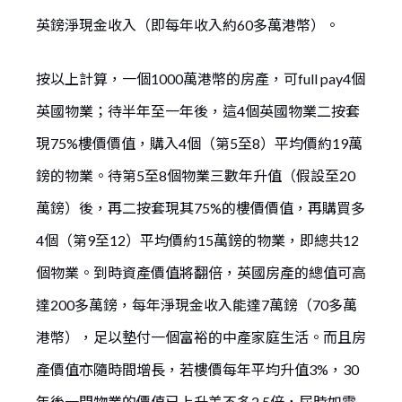
英鎊淨現金收入（即每年收入約60多萬港幣）。
按以上計算，一個1000萬港幣的房產，可full pay4個
英國物業；待半年至一年後，這4個英國物業二按套
現75%樓價價值，購入4個（第5至8）平均價約19萬
鎊的物業。待第5至8個物業三數年升值（假設至20
萬鎊）後，再二按套現其75%的樓價價值，再購買多
4個（第9至12）平均價約15萬鎊的物業，即總共12
個物業。到時資產價值將翻倍，英國房產的總值可高
達200多萬鎊，每年淨現金收入能達7萬鎊（70多萬
港幣），足以墊付一個富裕的中產家庭生活。而且房
產價值亦隨時間增長，若樓價每年平均升值3%，30
年後一間物業的價值已上升差不多2.5倍，屆時如需