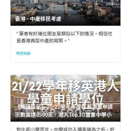
香港 – 中產移民考慮
“ 筆者有好幾位朋友是類似以下的情況，相信也
是香港典型中產的寫照。”
移民知識
【英國移民】21/22學年年度移英港童申請
宗數高達8500宗｜港人Top 10 置業中學小
校網全面睇
對比起小學而言，中學成功入讀率遠為之低，好