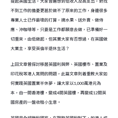
提起英國生活，大家普遍想到低收入及高支出，對找
不到工作的擔憂更甚於做不了原來的工作，身邊很多
專業人士已作最壞的打算，摘水果、送外賣、做侍
應、沖咖啡等，只要是工作都願意去做，已準備好一
切重來，由低做起，但其實大家有否想過，在英國做
大業主，享受英倫半退休生活？
上回文章曾探討移居英國利與弊、英國樓市、置業及
印花稅等港人常問的問題，此篇文章則着重教大家如
何實踐英國置業半休夢，讓大家以1,000萬港元為
本，由一間香港樓，變成4間英國樓，再變成12間英
國房產的一盤收租小生意。
英國是全球徵稅國家，在現時英國稅制下，如港人成