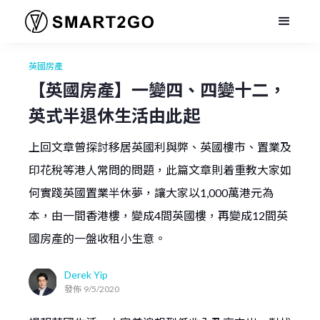
英國房產
【英國房產】一變四、四變十二，
英式半退休生活由此起
上回文章曾探討移居英國利與弊、英國樓市、置業及
印花稅等港人常問的問題，此篇文章則着重教大家如
何實踐英國置業半休夢，讓大家以1,000萬港元為
本，由一間香港樓，變成4間英國樓，再變成12間英
國房產的一盤收租小生意。
Derek Yip
發佈
9/5/2020