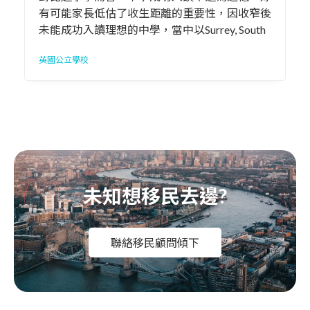
有可能家長低估了收生距離的重要性，因收窄後
未能成功入讀理想的中學，當中以Surrey, South
Gloucestershire, 而及Leeds較為嚴重，成功率低
英國公立學校
於80%。家長謹記定居時要考慮收生校網的距
離，以免到時搵到地址，買到樓或者租到樓，最
後孩子卻未能入讀理想的公立學校。
未知想移民去邊?
聯絡移民顧問傾下