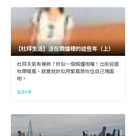
【杜拜生活】活在焗爐裡的這些年（上）
杜拜天氣有幾熱？好似一個焗爐咁囉！出街迎面
吹嚟嘅風，感覺就好似用緊風筒吹住自己塊面
咁。
生活分享